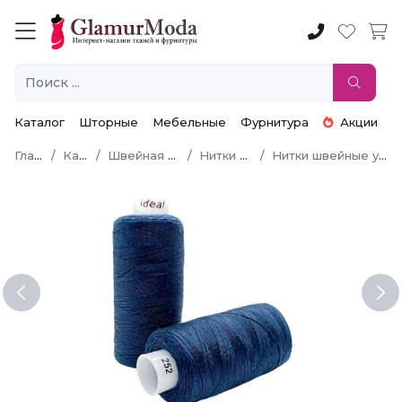
Каталог
Шторные
Мебельные
Фурнитура
Акции
Главная
Каталог
Швейная фурнитура
Нитки швейные
Нитки швейные универсальные
Previous
Ne