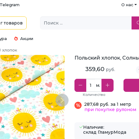
Telegram
О нас
г
товаров
ура
Акции
 хлопок
Польский хлопок, Солны
359,60
руб.
м.
Количество
Next
287,68 руб. за 1 метр
при покупке рулоном
Наличие:
склад ГламурМода