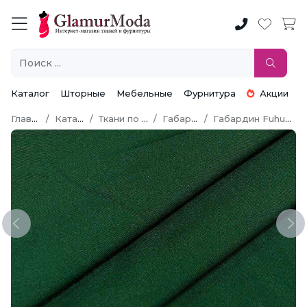
Каталог
Шторные
Мебельные
Фурнитура
Акции
Главная
Каталог
Ткани по типу
Габардин
Габардин Fuhua [Фуа]
Previous
Ne