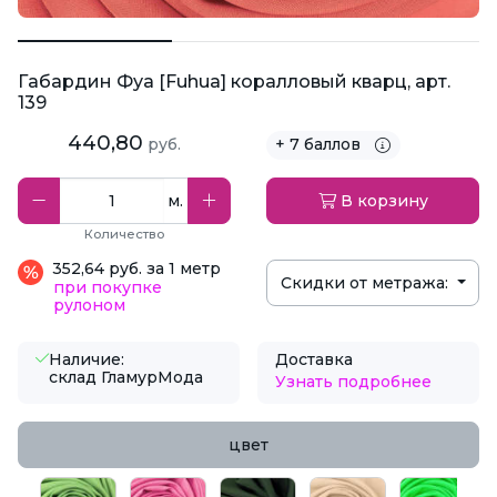
Габардин Фуа [Fuhua] коралловый кварц, арт.
139
440,80
руб.
+ 7 баллов
м.
В корзину
Количество
352,64 руб. за 1 метр
Скидки от метража:
при покупке
рулоном
Наличие:
Доставка
склад ГламурМода
Узнать подробнее
цвет