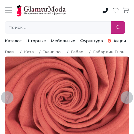
Каталог
Шторные
Мебельные
Фурнитура
Акции
Главная
Каталог
Ткани по типу
Габардин
Габардин Fuhua [Фуа]
Previous
Ne