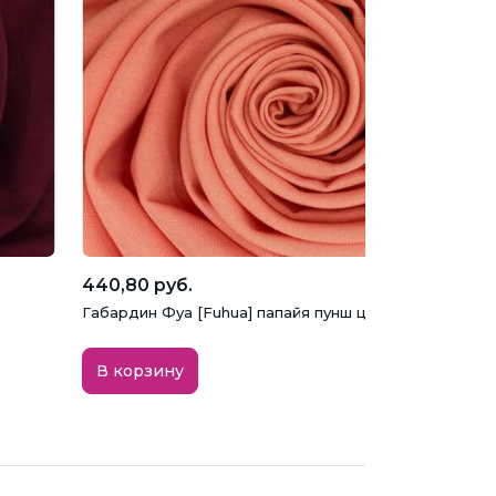
440,80 руб.
Габардин Фуа [Fuhua] папайя пунш цвета, арт. 156
В корзину