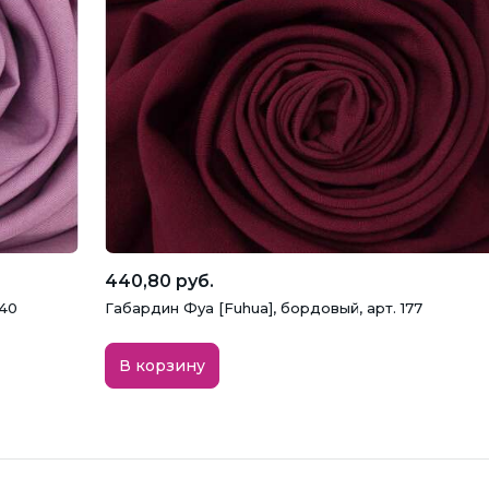
440,80 руб.
140
Габардин Фуа [Fuhua], бордовый, арт. 177
В корзину