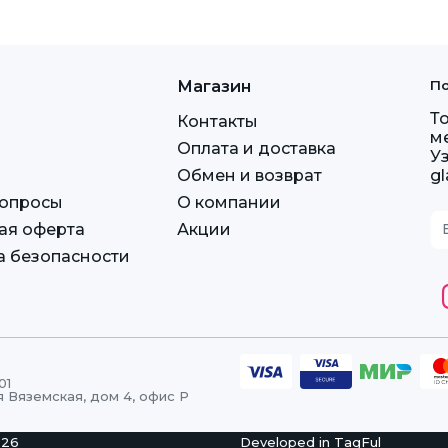
Магазин
По
Т
Контакты
м
Оплата и доставка
У
Обмен и возврат
g
вопросы
О компании
ая оферта
Акции
а безопасности
01
я Вяземская, дом 4, офис Р
026
Developed in
TagFul