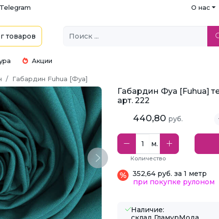
Telegram
О нас
г
товаров
ура
Акции
н
Габардин Fuhua [Фуа]
Габардин Фуа [Fuhua] т
арт. 222
440,80
руб.
м.
Количество
Next
352,64 руб. за 1 метр
при покупке рулоном
Наличие:
склад ГламурМода