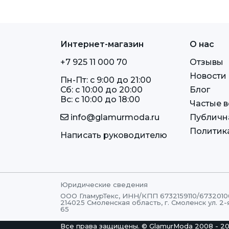
Интернет-магазин
О нас
+7 925 11 000 70
Отзывы
Новости
Пн-Пт: c 9:00 до 21:00
Сб: c 10:00 до 20:00
Блог
Вс: c 10:00 до 18:00
Частые 
info@glamurmoda.ru
Публичн
Политик
Написать руководителю
Юридические сведения
ООО ГламурТекс, ИНН/КПП 6732159110/6732010
214025 Смоленская область, г. Смоленск ул. 2-
65
Все права защищены.
© GlamurModa 2008 - 2