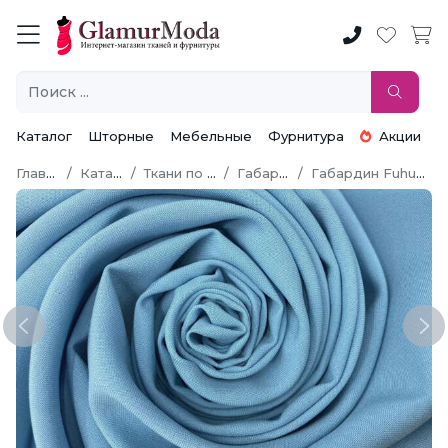
Каталог
Шторные
Мебельные
Фурнитура
Акции
Главная
Каталог
Ткани по типу
Габардин
Габардин Fuhua [Фуа]
Previous
Ne