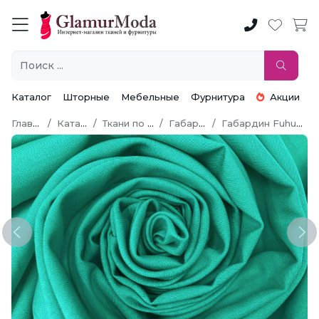
Каталог
Шторные
Мебельные
Фурнитура
Акции
Главная
Каталог
Ткани по типу
Габардин
Габардин Fuhua [Фуа]
Previous
Ne