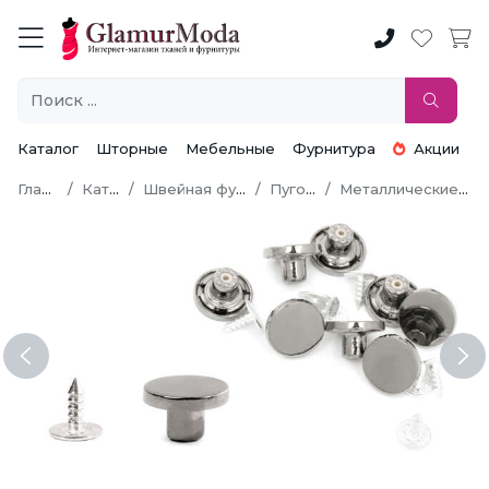
Каталог
Шторные
Мебельные
Фурнитура
Акции
Главная
Каталог
Швейная фурнитура
Пуговицы
Металлические пуговицы
Previous
Ne