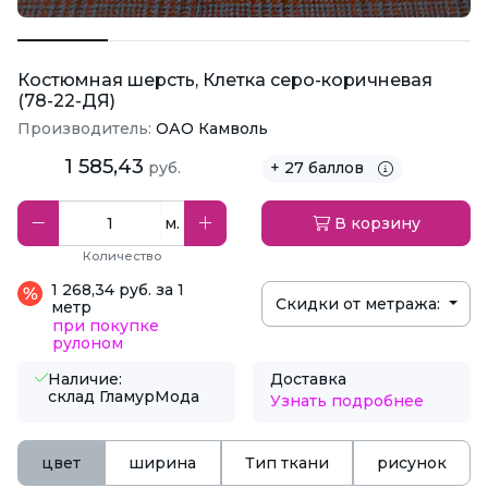
Костюмная шерсть, Клетка серо-коричневая
(78-22-ДЯ)
Производитель:
ОАО Камволь
1 585,43
руб.
+ 27 баллов
м.
В корзину
Количество
1 268,34 руб. за 1
Скидки от метража:
метр
при покупке
рулоном
Наличие:
Доставка
склад ГламурМода
Узнать подробнее
цвет
ширина
Тип ткани
рисунок