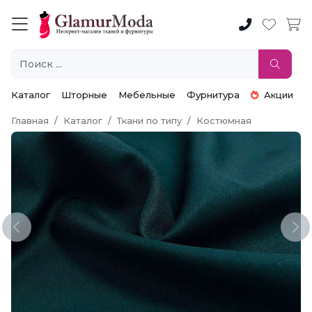
Каталог
Шторные
Мебельные
Фурнитура
Акции
Главная
Каталог
Ткани по типу
Костюмная
Previous
Ne