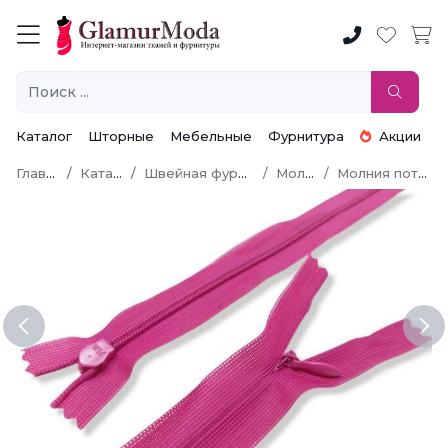
Каталог
Шторные
Мебельные
Фурнитура
Акции
Главная
Каталог
Швейная фурнитура
Молнии
Молния потайная
Previous
Ne