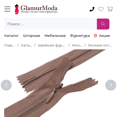
Каталог
Шторные
Мебельные
Фурнитура
Акции
Главная
Каталог
Швейная фурнитура
Молнии
Молния потайная
Previous
Ne