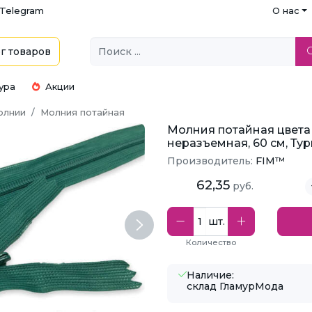
Telegram
О нас
г
товаров
ура
Акции
олнии
Молния потайная
Молния потайная цвета 
неразъемная, 60 см, Ту
Производитель:
FIM™
62,35
руб.
шт.
Next
Количество
Наличие:
склад ГламурМода