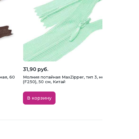
31,90 руб.
ная, 60
Молния потайная MaxZipper, тип 3, неразъемная, мят
(F250), 50 см, Китай
В корзину