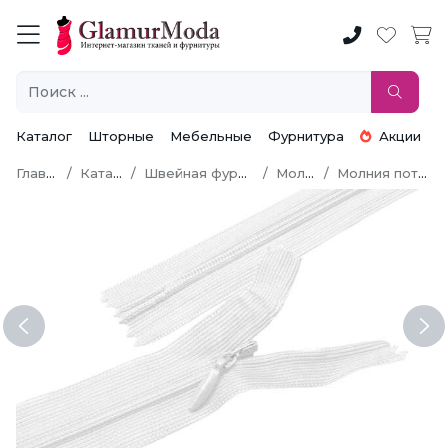
Каталог
Шторные
Мебельные
Фурнитура
Акции
Главная
Каталог
Швейная фурнитура
Молнии
Молния потайная
Previous
Ne