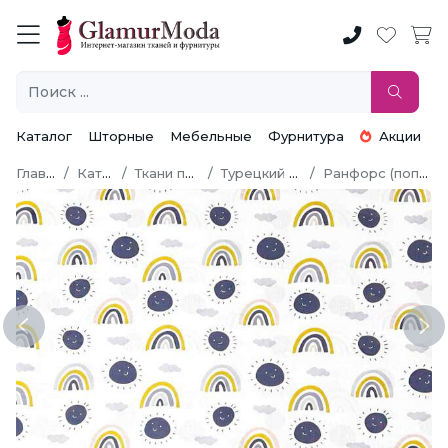
Каталог
Шторные
Мебельные
Фурнитура
Акции
Главная
Каталог
Ткани по типу
Турецкий хлопок
Ранфорс (поплин LUX)
Previous
Ne