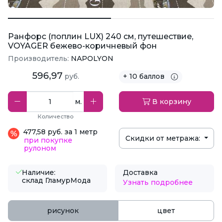
Ранфорс (поплин LUX) 240 см, путешествие,
VOYAGER бежево-коричневый фон
Производитель:
NAPOLYON
596,97
руб.
+ 10 баллов
м.
В корзину
Количество
477,58 руб. за 1 метр
Скидки от метража:
при покупке
рулоном
Наличие:
Доставка
склад ГламурМода
Узнать подробнее
рисунок
цвет