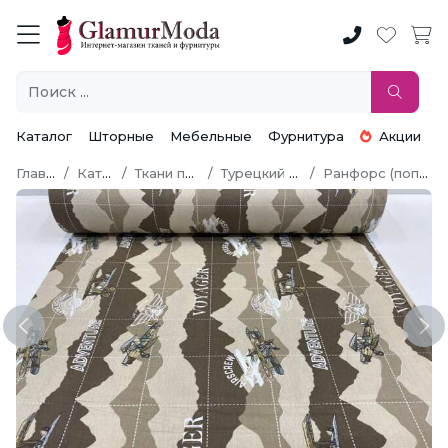
Каталог
Шторные
Мебельные
Фурнитура
Акции
Главная
Каталог
Ткани по типу
Турецкий хлопок
Ранфорс (поплин LUX)
Previous
Ne