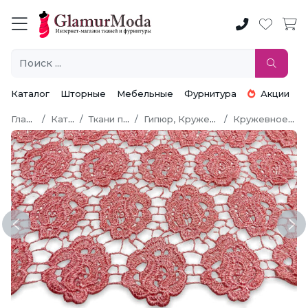
Каталог
Шторные
Мебельные
Фурнитура
Акции
Главная
Каталог
Ткани по типу
Гипюр, Кружево, Шитье
Кружевное полотно
Previous
Ne