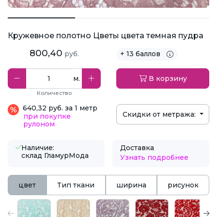
Кружевное полотно Цветы цвета темная пудра
800,40
руб.
+ 13 баллов
м.
В корзину
Количество
640,32 руб. за 1 метр
Скидки от метража:
при покупке
рулоном
Наличие:
Доставка
склад ГламурМода
Узнать подробнее
цвет
Тип ткани
ширина
рисунок