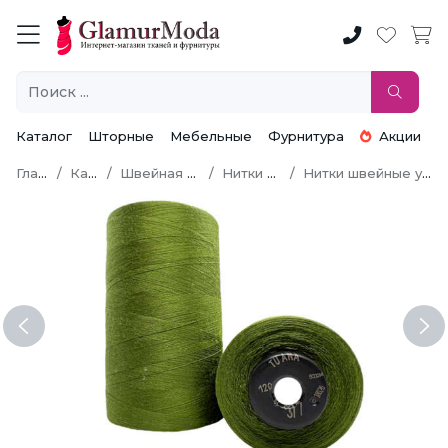
Каталог
Шторные
Мебельные
Фурнитура
Акции
Главная
Каталог
Швейная фурнитура
Нитки швейные
Нитки швейные универсальные
Previous
Ne