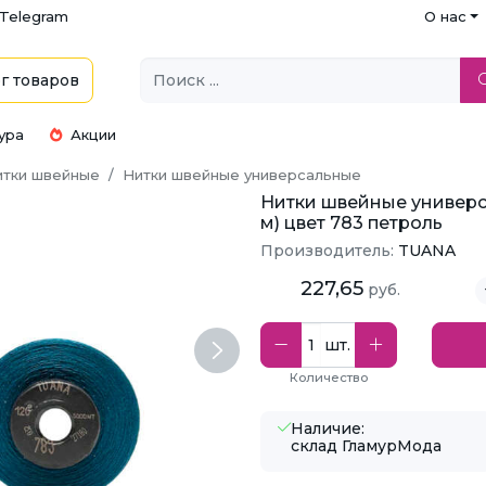
Telegram
О нас
г
товаров
ура
Акции
итки швейные
Нитки швейные универсальные
Нитки швейные универс
м) цвет 783 петроль
Производитель:
TUANA
227,65
руб.
шт.
Next
Количество
Наличие:
склад ГламурМода