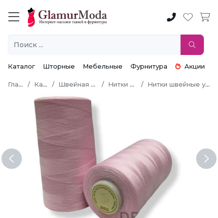
Каталог
Шторные
Мебельные
Фурнитура
Акции
Главная
Каталог
Швейная фурнитура
Нитки швейные
Нитки швейные универсальные
Previous
Ne