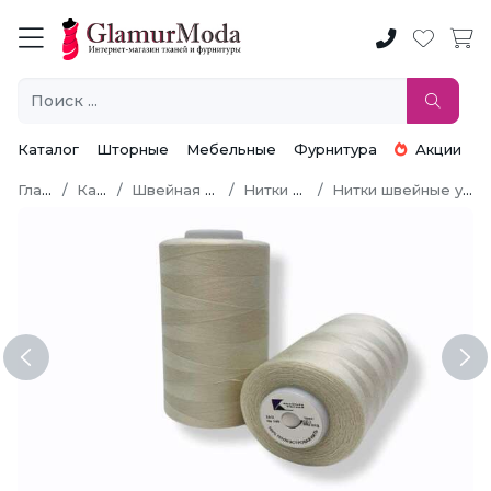
Каталог
Шторные
Мебельные
Фурнитура
Акции
Главная
Каталог
Швейная фурнитура
Нитки швейные
Нитки швейные универсальные
Previous
Ne