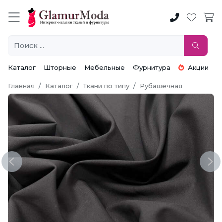
Каталог
Шторные
Мебельные
Фурнитура
Акции
Главная
Каталог
Ткани по типу
Рубашечная
Previous
Ne