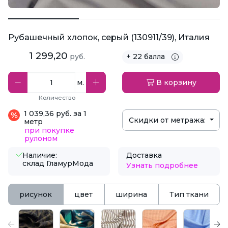
Рубашечный хлопок, серый (130911/39), Италия
1 299,20
руб.
+ 22 балла
м.
В корзину
Количество
1 039,36 руб. за 1
Скидки от метража:
метр
при покупке
рулоном
Наличие:
Доставка
склад ГламурМода
Узнать подробнее
рисунок
цвет
ширина
Тип ткани