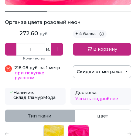
Органза цвета розовый неон
272,60
руб.
+ 4 балла
м.
В корзину
Количество
218,08 руб. за 1 метр
Скидки от метража:
при покупке
рулоном
Наличие:
Доставка
склад ГламурМода
Узнать подробнее
Тип ткани
цвет