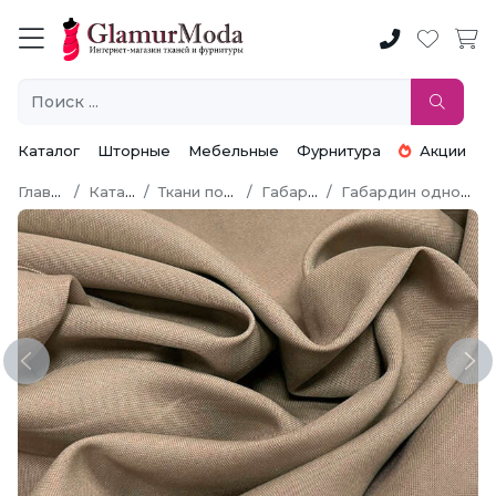
Каталог
Шторные
Мебельные
Фурнитура
Акции
Главная
Каталог
Ткани по типу
Габардин
Габардин однотонный
Previous
Ne