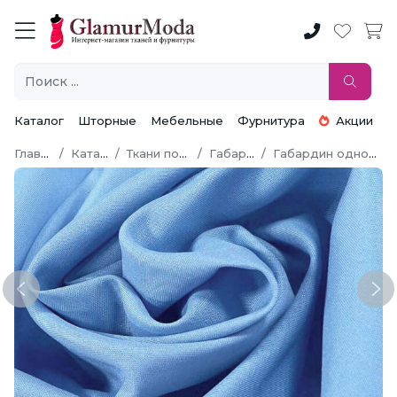
Каталог
Шторные
Мебельные
Фурнитура
Акции
Главная
Каталог
Ткани по типу
Габардин
Габардин однотонный
Previous
Ne