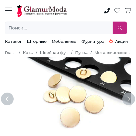
Каталог
Шторные
Мебельные
Фурнитура
Акции
Главная
Каталог
Швейная фурнитура
Пуговицы
Металлические пуговицы
Previous
Ne