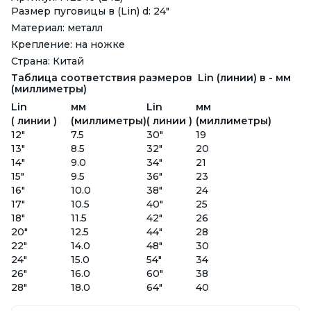
Размер пуговицы в (Lin) d: 24"
Материал: металл
Крепление: на ножке
Страна: Китай
Таблица соответствия размеров Lin (линии) в - мм
(миллиметры)
Lin
мм
Lin
мм
( линии )
(миллиметры)
( линии )
(миллиметры)
12"
7.5
30"
19
13"
8.5
32"
20
14"
9.0
34"
21
15"
9.5
36"
23
16"
10.0
38"
24
17"
10.5
40"
25
18"
11.5
42"
26
20"
12.5
44"
28
22"
14.0
48"
30
24"
15.0
54"
34
26"
16.0
60"
38
28"
18.0
64"
40