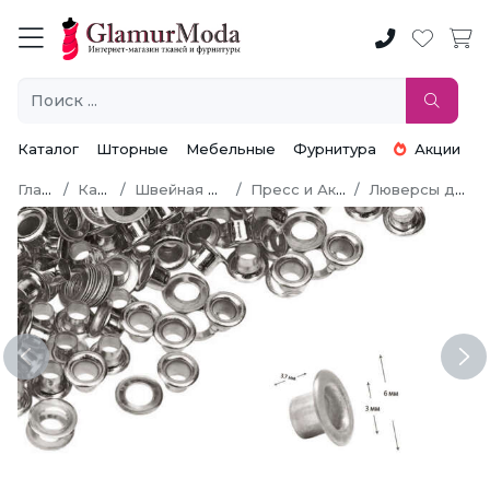
Каталог
Шторные
Мебельные
Фурнитура
Акции
Главная
Каталог
Швейная фурнитура
Пресс и Аксессуары
Люверсы для одежды
Previous
Ne