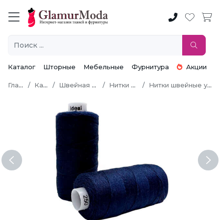
Каталог
Шторные
Мебельные
Фурнитура
Акции
Главная
Каталог
Швейная фурнитура
Нитки швейные
Нитки швейные универсальные
Previous
Ne