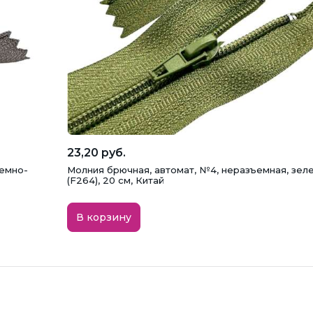
23,20 руб.
темно-
Молния брючная, автомат, №4, неразъемная, зел
(F264), 20 см, Китай
В корзину