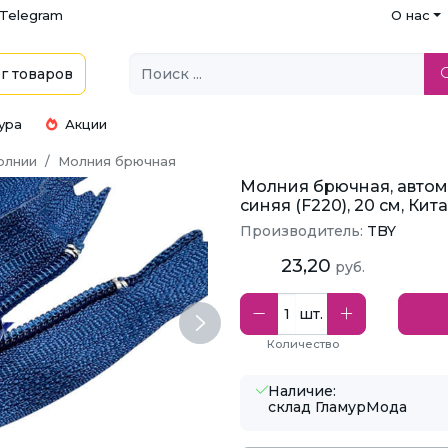
Telegram
О нас
г
товаров
ура
Акции
олнии
Молния брючная
Молния брючная, автом
синяя (F220), 20 см, Кит
Производитель:
TBY
23,20
руб.
шт.
Next
Количество
Наличие:
склад ГламурМода