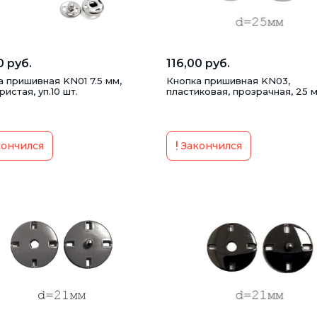
Термоаппликации
Фурнитура для штор
Шну
0 руб.
116,00 руб.
 пришивная KN01 7.5 мм,
Кнопка пришивная KN03,
истая, уп.10 шт.
пластиковая, прозрачная, 25 
ончился
Закончился