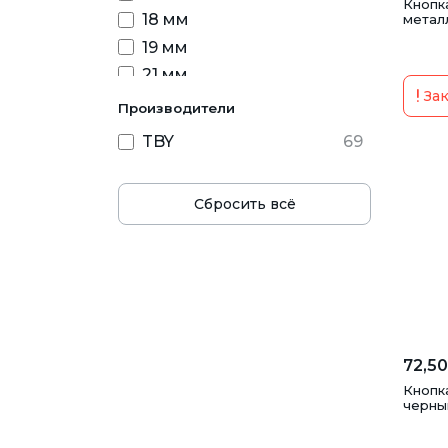
Кнопк
18 мм
металл
19 мм
21 мм
Зак
23 мм
Производители
25 мм
TBY
69
7 мм
7.5 мм
Сбросить всё
8 мм
72,50
Кнопка
черный