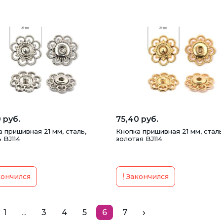
 руб.
75,40 руб.
 пришивная 21 мм, сталь,
Кнопка пришивная 21 мм, сталь
 BJ114
золотая BJ114
ончился
Закончился
1
...
3
4
5
6
7