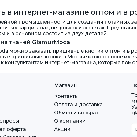
 в интернет-магазине оптом и в р
вейной промышленности для создания потайных зас
шитых кардиганах, ветровках и жакетах. Представ
м и в основном состоит из двух деталей.
на тканей GlamurModa
da можно заказать пришивные кнопки оптом и в роз
ные пришивные кнопки в Москве можно после их вы
к консультантам интернет-магазина, которые помо
Магазин
По
Т
Контакты
м
Оплата и доставка
У
Обмен и возврат
g
вопросы
О компании
ая оферта
Акции