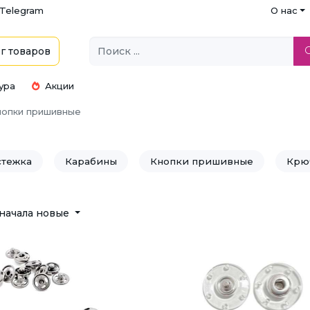
Telegram
О нас
г
товаров
ура
Акции
нопки пришивные
стежка
Карабины
Кнопки пришивные
Крю
плечники
Пряжка ременная
Фурнитура для ниж
начала новые
улавки и игольницы
Иглы для швейных машин
Лента контакт (липучка | велькро)
Лента, тесьма, кан
Нитки швейные
Ножницы
Портновский ме