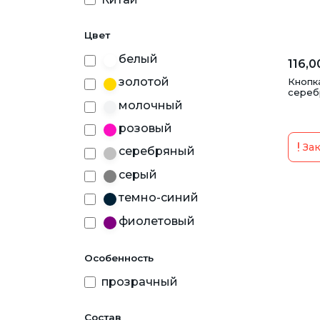
Пуговицы
Резинка для одежды
Цвет
белый
116,0
золотой
Кнопка
серебр
молочный
розовый
Зак
серебряный
серый
темно-синий
фиолетовый
черный
Особенность
прозрачный
Состав