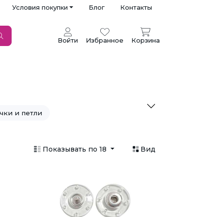
Условия покупки
Блог
Контакты
Войти
Избранное
Корзина
чки и петли
него белья
Показывать по 18
Вид
Иглы ручные
Косая бейка
т
Молнии
л
Пресс и Аксессуары