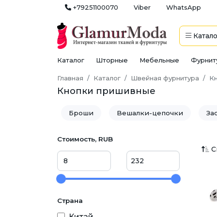
+79251100070
Viber
WhatsApp
Катало
Каталог
Шторные
Мебельные
Фурнит
Главная
Каталог
Швейная фурнитура
К
Кнопки пришивные
Броши
Вешалки-цепочки
За
Манжеты, подвязы, воротники
Под
Стоимость, RUB
С
Аксессуары для шитья и вязания
Б
Кринолин | Pегилин
Кружево
Страна
Наконечник для шнура
Нашивки
Китай