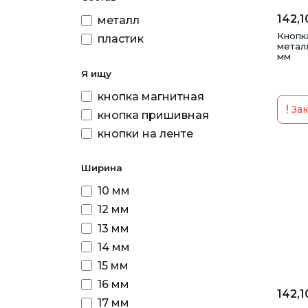
142,1
металл
Кнопк
пластик
металл
мм
Я ищу
кнопка магнитная
Зак
кнопка пришивная
кнопки на ленте
Ширина
10 мм
12 мм
13 мм
14 мм
15 мм
16 мм
142,1
17 мм