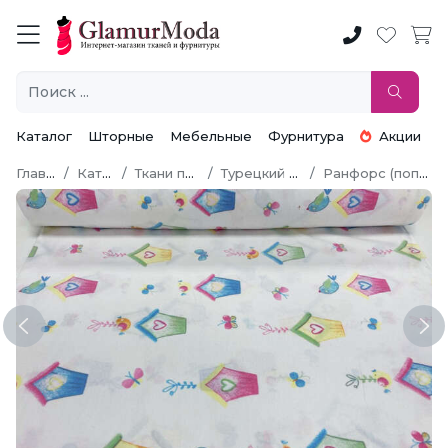
Каталог
Шторные
Мебельные
Фурнитура
Акции
Главная
Каталог
Ткани по типу
Турецкий хлопок
Ранфорс (поплин LUX)
Previous
Ne