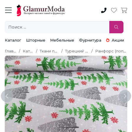
Каталог
Шторные
Мебельные
Фурнитура
Акции
Главная
Каталог
Ткани по типу
Турецкий хлопок
Ранфорс (поплин LUX)
Previous
Ne