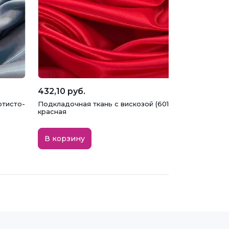
432,10 руб.
отисто-
Подкладочная ткань с вискозой (6010L/ 7380) в рубчи
красная
В корзину