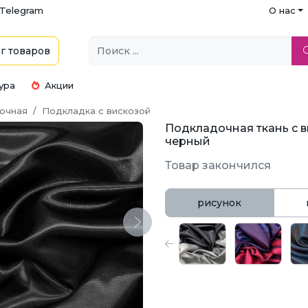
Telegram
О нас
г
товаров
ура
Акции
очная
Подкладка с вискозой
Подкладочная ткань с в
черный
Товар закончился
рисунок
Next