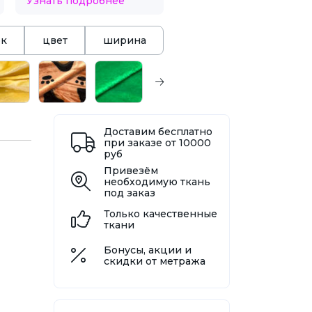
Узнать подробнее
ок
цвет
ширина
Доставим бесплатно
при заказе от 10000
руб
Привезём
необходимую ткань
под заказ
Только качественные
ткани
Бонусы, акции и
скидки от метража