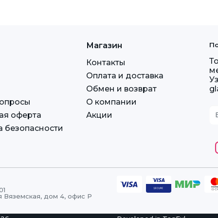
Магазин
По
Т
Контакты
м
Оплата и доставка
У
Обмен и возврат
g
вопросы
О компании
ая оферта
Акции
а безопасности
01
я Вяземская, дом 4, офис Р