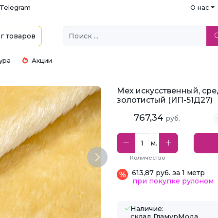
Telegram
О нас
г
товаров
ура
Акции
Мех искусственный, сре
золотистый (ИП-51Д27)
767,34
руб.
м.
Количество
Next
613,87 руб. за 1 метр
при покупке рулоном
Наличие:
склад ГламурМода