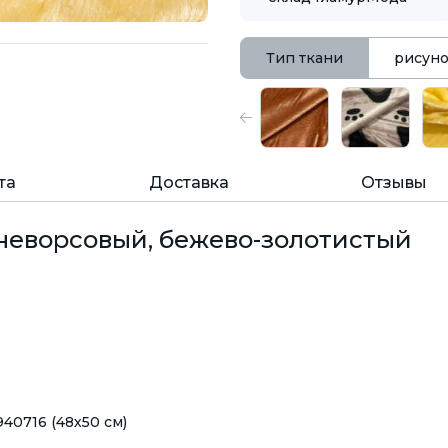
Тип ткани
рисун
та
Доставка
Отзывы
неворсовый, бежево-золотистый
940716 (48х50 см)