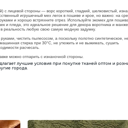
) с лицевой стороны — ворс короткий, гладкий, шелковистый, изн
сственный игрушечный мех легок в пошиве и крое, но важно: на сре
руками и хорошо встряхните отрез. Используйте экомех для пошив
шек и пледа, это идеальное решение для декора воротника и манже
 в реальность любую свою самую модную задумку.
 руками, чистить пылесосом, а поскольку полотно синтетическое, н
 машинная стирка при 30°С, не утюжить и не выжимать, сушить
ходимости расчесать.
авке можно отпарить с изнаночной стороны.
лагает лучшие условия при покупке тканей оптом и розн
ругие города.