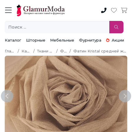
Каталог
Шторные
Мебельные
Фурнитура
Акции
Главная
Каталог
Ткани по типу
Фатин
Фатин Kristal средней жесткости 300 см
Previous
Ne