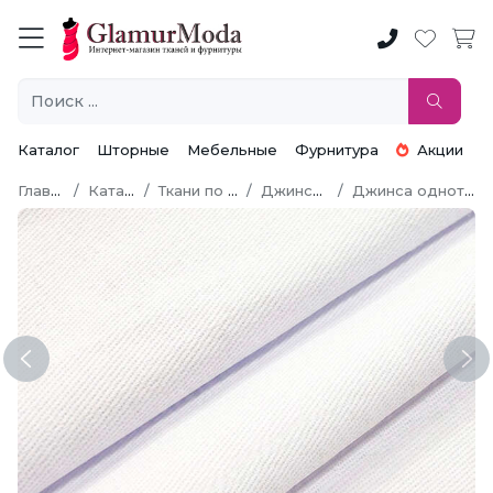
Каталог
Шторные
Мебельные
Фурнитура
Акции
Главная
Каталог
Ткани по типу
Джинсовая
Джинса однотонная
Previous
Ne