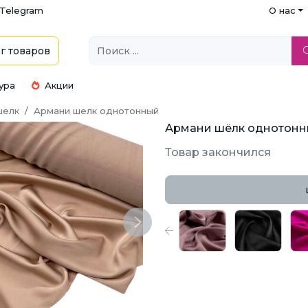
Telegram
О нас
г
товаров
ура
Акции
шелк
Армани шелк однотонный
Армани шёлк однотонны
Товар закончился
Next