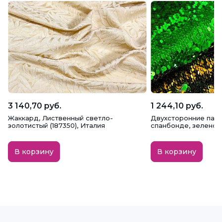
3 140,70 руб.
1 244,10 руб.
Жаккард, Лиственный светло-
Двухсторонние пайе
золотистый (187350), Италия
спанбонде, зелено-
В корзину
В корзину