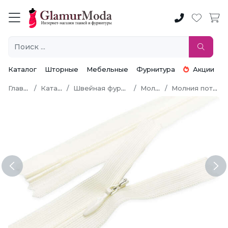
Каталог
Шторные
Мебельные
Фурнитура
Акции
Главная
Каталог
Швейная фурнитура
Молнии
Молния потайная
Previous
Ne