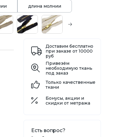
нии
длина молнии
Доставим бесплатно
при заказе от 10000
руб
Привезём
необходимую ткань
под заказ
Только качественные
ткани
Бонусы, акции и
скидки от метража
Есть вопрос?