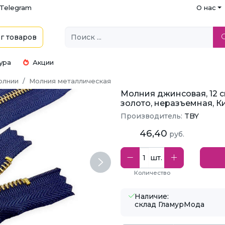
Telegram
О нас
г
товаров
ура
Акции
олнии
Молния металлическая
Молния джинсовая, 12 с
золото, неразъемная, К
Производитель:
TBY
46,40
руб.
шт.
Next
Количество
Наличие:
склад ГламурМода