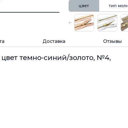
цвет
тип мол
та
Доставка
Отзывы
 цвет темно-синий/золото, №4,